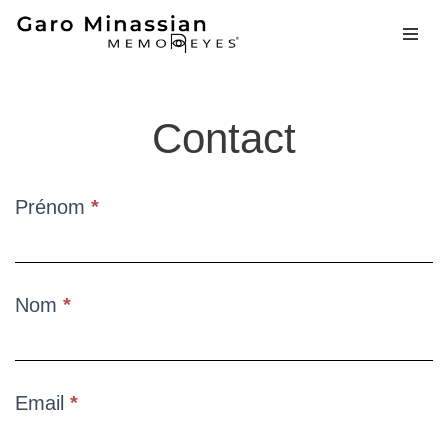
Aller
au
contenu
Contact
Prénom
*
Contact
VF
Nom
*
Email
*