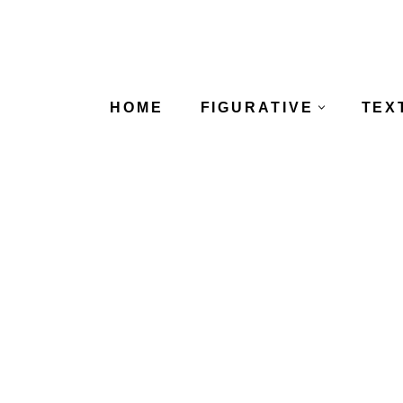
Skip
to
content
HOME
FIGURATIVE
TEX